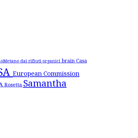
brain
Casa
ioMetano dai rifiuti organici
SA
European Commission
Samantha
SA
Rosetta