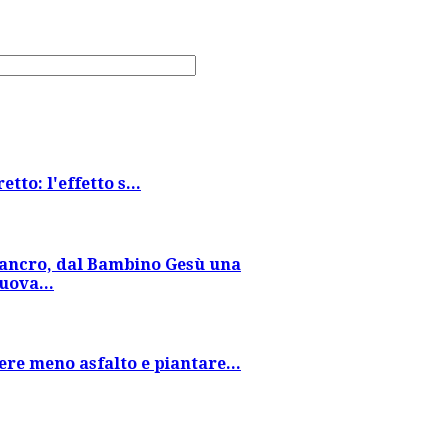
tto: l'effetto s...
ancro, dal Bambino Gesù una
uova...
re meno asfalto e piantare...