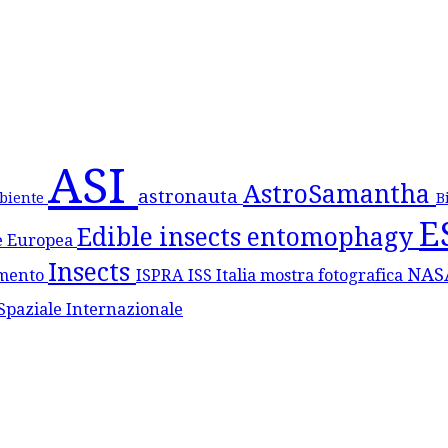
ASI
AstroSamantha
astronauta
biente
B
E
Edible insects
entomophagy
e Europea
Insects
NA
mento
ISPRA
ISS
Italia
mostra fotografica
Spaziale Internazionale