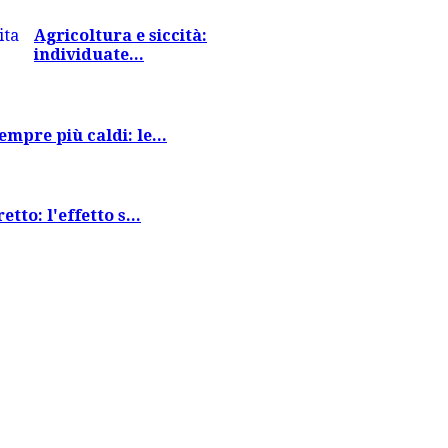
Agricoltura e siccità:
individuate...
empre più caldi: le...
tto: l'effetto s...