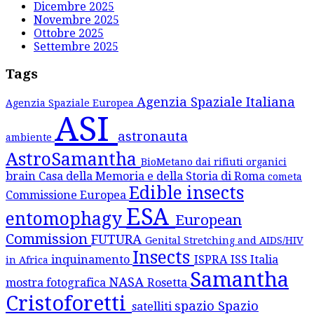
Dicembre 2025
Novembre 2025
Ottobre 2025
Settembre 2025
Tags
Agenzia Spaziale Italiana
Agenzia Spaziale Europea
ASI
astronauta
ambiente
AstroSamantha
BioMetano dai rifiuti organici
brain
Casa della Memoria e della Storia di Roma
cometa
Edible insects
Commissione Europea
ESA
entomophagy
European
Commission
FUTURA
Genital Stretching and AIDS/HIV
Insects
inquinamento
ISPRA
ISS
Italia
in Africa
Samantha
NASA
mostra fotografica
Rosetta
Cristoforetti
spazio
Spazio
satelliti