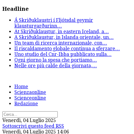
Headline
Á Skriðuklaustri í Fljótsdal geymir
klausturgarðurinn
…
At Skriðuklaustur, in eastern Iceland, a
…
A Skriðuklaustur, in Islanda orientale, un
…
Un team di ricerca internazionale, con
…
Il riscaldamento globale continua a sferzare
…
Uno studio del Cnr-Ibba pubblicato sulla
…
Ogni giorno la spesa che portiamo
…
Nelle ore più calde della giornata,
…
Home
Scienzaonline
Scienceonline
Redazione
Venerdì, 04 Luglio 2025
Sottoscrivi questo feed RSS
Venerdì, 04 Luglio 2025 14:06