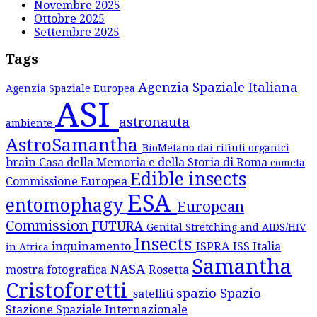
Novembre 2025
Ottobre 2025
Settembre 2025
Tags
Agenzia Spaziale Italiana
Agenzia Spaziale Europea
ASI
astronauta
ambiente
AstroSamantha
BioMetano dai rifiuti organici
brain
Casa della Memoria e della Storia di Roma
cometa
Edible insects
Commissione Europea
ESA
entomophagy
European
Commission
FUTURA
Genital Stretching and AIDS/HIV
Insects
inquinamento
ISPRA
ISS
Italia
in Africa
Samantha
NASA
mostra fotografica
Rosetta
Cristoforetti
spazio
Spazio
satelliti
Stazione Spaziale Internazionale