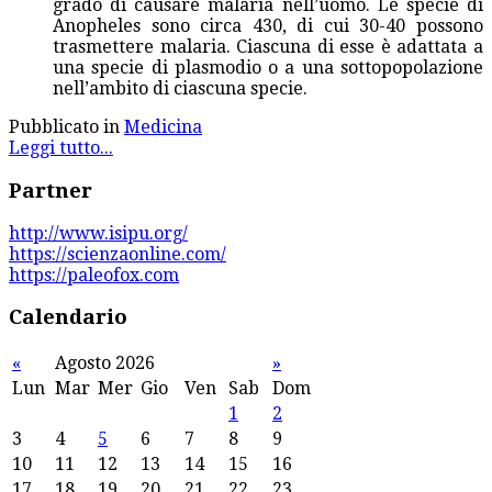
grado di causare malaria nell’uomo. Le specie di
Anopheles sono circa 430, di cui 30-40 possono
trasmettere malaria. Ciascuna di esse è adattata a
una specie di plasmodio o a una sottopopolazione
nell’ambito di ciascuna specie.
Pubblicato in
Medicina
Leggi tutto...
Partner
http://www.isipu.org/
https://scienzaonline.com/
https://paleofox.com
Calendario
«
Agosto 2026
»
Lun
Mar
Mer
Gio
Ven
Sab
Dom
1
2
3
4
5
6
7
8
9
10
11
12
13
14
15
16
17
18
19
20
21
22
23