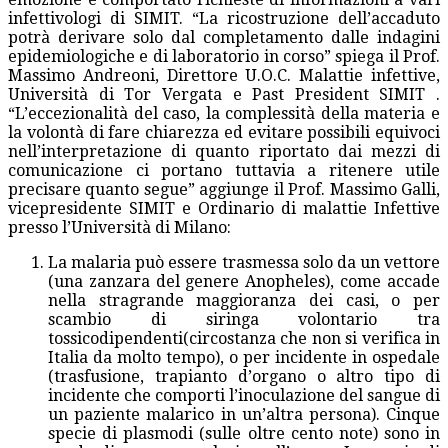
infettivologi di SIMIT. “La ricostruzione dell’accaduto
potrà derivare solo dal completamento dalle indagini
epidemiologiche e di laboratorio in corso” spiega il Prof.
Massimo Andreoni, Direttore U.O.C. Malattie infettive,
Università di Tor Vergata e Past President SIMIT .
“L’eccezionalità del caso, la complessità della materia e
la volontà di fare chiarezza ed evitare possibili equivoci
nell’interpretazione di quanto riportato dai mezzi di
comunicazione ci portano tuttavia a ritenere utile
precisare quanto segue” aggiunge il Prof. Massimo Galli,
vicepresidente SIMIT e Ordinario di malattie Infettive
presso l’Università di Milano:
La malaria può essere trasmessa solo da un vettore
(una zanzara del genere Anopheles), come accade
nella stragrande maggioranza dei casi, o per
scambio di siringa volontario tra
tossicodipendenti(circostanza che non si verifica in
Italia da molto tempo), o per incidente in ospedale
(trasfusione, trapianto d’organo o altro tipo di
incidente che comporti l’inoculazione del sangue di
un paziente malarico in un’altra persona). Cinque
specie di plasmodi (sulle oltre cento note) sono in