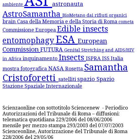
ASI
astronauta
ambiente
AstroSamantha
BioMetano dai rifiuti organici
brain
Casa della Memoria e della Storia di Roma
cometa
Edible insects
Commissione Europea
ESA
entomophagy
European
Commission
FUTURA
Genital Stretching and AIDS/HIV
Insects
inquinamento
ISPRA
ISS
Italia
in Africa
Samantha
NASA
mostra fotografica
Rosetta
Cristoforetti
spazio
Spazio
satelliti
Stazione Spaziale Internazionale
Scienzaonline con sottotitolo Sciencenew - Periodico
Autorizzazioni del Tribunale di Roma – diffusioni:
telematica quotidiana 229/2006 del 08/06/2006
mensile per mezzo stampa 293/2003 del 07/07/2003
Scienceonline, Autorizzazione del Tribunale di Roma
228/2006 del 29/05/06