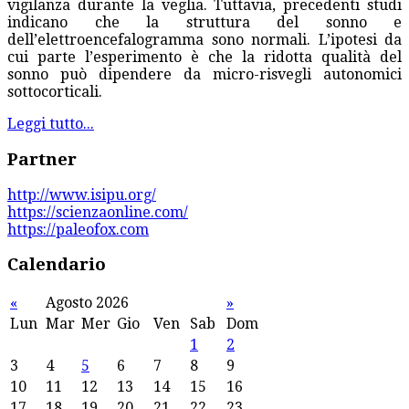
vigilanza durante la veglia. Tuttavia, precedenti studi
indicano che la struttura del sonno e
dell’elettroencefalogramma sono normali. L’ipotesi da
cui parte l’esperimento è che la ridotta qualità del
sonno può dipendere da micro-risvegli autonomici
sottocorticali.
Leggi tutto...
Partner
http://www.isipu.org/
https://scienzaonline.com/
https://paleofox.com
Calendario
«
Agosto 2026
»
Lun
Mar
Mer
Gio
Ven
Sab
Dom
1
2
3
4
5
6
7
8
9
10
11
12
13
14
15
16
17
18
19
20
21
22
23