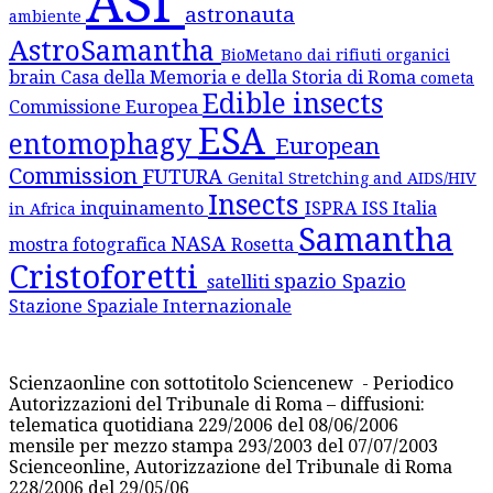
ASI
astronauta
ambiente
AstroSamantha
BioMetano dai rifiuti organici
brain
Casa della Memoria e della Storia di Roma
cometa
Edible insects
Commissione Europea
ESA
entomophagy
European
Commission
FUTURA
Genital Stretching and AIDS/HIV
Insects
inquinamento
ISPRA
ISS
Italia
in Africa
Samantha
NASA
mostra fotografica
Rosetta
Cristoforetti
spazio
Spazio
satelliti
Stazione Spaziale Internazionale
Scienzaonline con sottotitolo Sciencenew - Periodico
Autorizzazioni del Tribunale di Roma – diffusioni:
telematica quotidiana 229/2006 del 08/06/2006
mensile per mezzo stampa 293/2003 del 07/07/2003
Scienceonline, Autorizzazione del Tribunale di Roma
228/2006 del 29/05/06