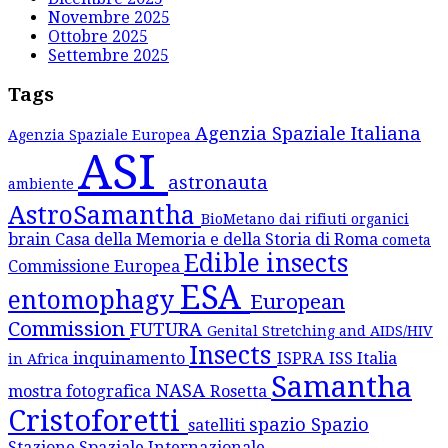
Novembre 2025
Ottobre 2025
Settembre 2025
Tags
Agenzia Spaziale Italiana
Agenzia Spaziale Europea
ASI
astronauta
ambiente
AstroSamantha
BioMetano dai rifiuti organici
brain
Casa della Memoria e della Storia di Roma
cometa
Edible insects
Commissione Europea
ESA
entomophagy
European
Commission
FUTURA
Genital Stretching and AIDS/HIV
Insects
inquinamento
ISPRA
ISS
Italia
in Africa
Samantha
NASA
mostra fotografica
Rosetta
Cristoforetti
spazio
Spazio
satelliti
Stazione Spaziale Internazionale