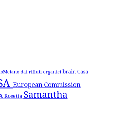
brain
Casa
ioMetano dai rifiuti organici
SA
European Commission
Samantha
SA
Rosetta