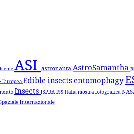
ASI
AstroSamantha
astronauta
biente
B
E
Edible insects
entomophagy
e Europea
Insects
NA
mento
ISPRA
ISS
Italia
mostra fotografica
Spaziale Internazionale