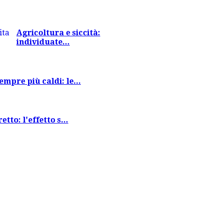
Agricoltura e siccità:
individuate...
empre più caldi: le...
tto: l'effetto s...