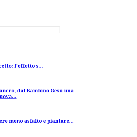
tto: l'effetto s...
ancro, dal Bambino Gesù una
uova...
re meno asfalto e piantare...