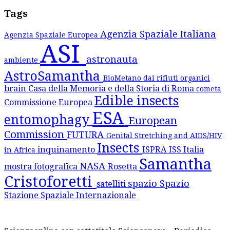
Tags
Agenzia Spaziale Italiana
Agenzia Spaziale Europea
ASI
astronauta
ambiente
AstroSamantha
BioMetano dai rifiuti organici
brain
Casa della Memoria e della Storia di Roma
cometa
Edible insects
Commissione Europea
ESA
entomophagy
European
Commission
FUTURA
Genital Stretching and AIDS/HIV
Insects
inquinamento
ISPRA
ISS
Italia
in Africa
Samantha
NASA
mostra fotografica
Rosetta
Cristoforetti
spazio
Spazio
satelliti
Stazione Spaziale Internazionale