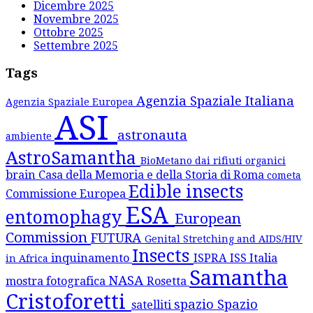
Dicembre 2025
Novembre 2025
Ottobre 2025
Settembre 2025
Tags
Agenzia Spaziale Italiana
Agenzia Spaziale Europea
ASI
astronauta
ambiente
AstroSamantha
BioMetano dai rifiuti organici
brain
Casa della Memoria e della Storia di Roma
cometa
Edible insects
Commissione Europea
ESA
entomophagy
European
Commission
FUTURA
Genital Stretching and AIDS/HIV
Insects
inquinamento
ISPRA
ISS
Italia
in Africa
Samantha
NASA
mostra fotografica
Rosetta
Cristoforetti
spazio
Spazio
satelliti